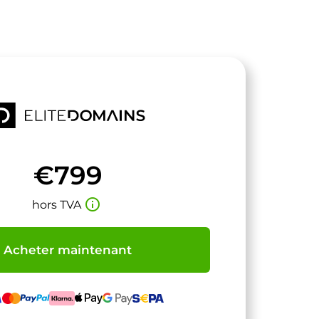
€799
info_outline
hors TVA
Acheter maintenant