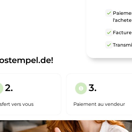
check
Paiemen
l'achet
check
Facture
check
Transmi
ostempel.de!
2.
3.
paid
sfert vers vous
Paiement au vendeur