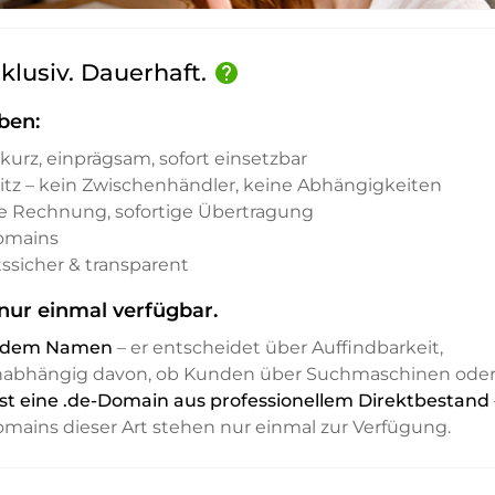
klusiv. Dauerhaft.
help
ben:
kurz, einprägsam, sofort einsetzbar
sitz – kein Zwischenhändler, keine Abhängigkeiten
e Rechnung, sofortige Übertragung
Domains
ssicher & transparent
nur einmal verfügbar.
it dem Namen
– er entscheidet über Auffindbarkeit,
unabhängig davon, ob Kunden über Suchmaschinen ode
ist eine .de-Domain aus professionellem Direktbestand
Domains dieser Art stehen nur einmal zur Verfügung.