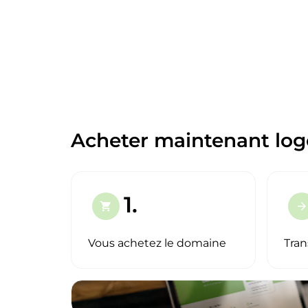
Acheter maintenant log
1.
shopping_cart
arrow_forward
Vous achetez le domaine
Tran